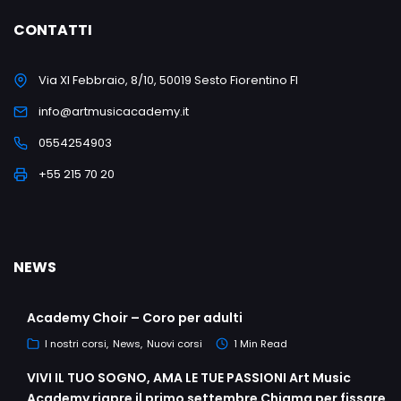
CONTATTI
Via XI Febbraio, 8/10, 50019 Sesto Fiorentino FI
info@artmusicacademy.it
0554254903
+55 215 70 20
NEWS
Academy Choir – Coro per adulti
I nostri corsi
News
Nuovi corsi
1 Min Read
VIVI IL TUO SOGNO, AMA LE TUE PASSIONI Art Music
Academy riapre il primo settembre Chiama per fissare