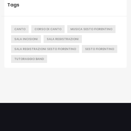
Tags
CANTO
CORSO DI CANTO
MUSICA SESTO FIORENTINO
SALA INCISIONI
SALA REGISTRAZIONI
SALA REGISTRAZIONI SESTO FIORENTINO
SESTO FIORENTINO
TUTORAGGIO BAND